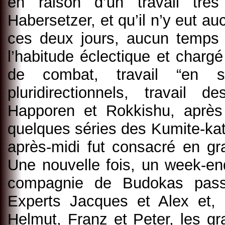
en raison d’un travail trè
Habersetzer, et qu’il n’y eut a
ces deux jours, aucun temp
l’habitude éclectique et charg
de combat, travail “en s
pluridirectionnels, travail 
Happoren et Rokkishu, après 
quelques séries des Kumite-kat
après-midi fut consacré en gr
Une nouvelle fois, un week-end
compagnie de Budokas pass
Experts Jacques et Alex et, p
Helmut, Franz et Peter, les g