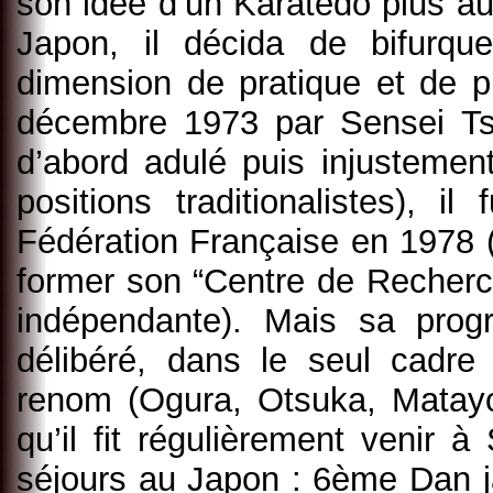
son idée d’un Karatedo plus a
Japon, il décida de bifurque
dimension de pratique et de
décembre 1973 par Sensei Ts
d’abord adulé puis injustemen
positions traditionalistes), 
Fédération Française en 1978 (a
former son “Centre de Recherch
indépendante). Mais sa progr
délibéré, dans le seul cadre
renom (Ogura, Otsuka, Matayos
qu’il fit régulièrement venir à
séjours au Japon : 6ème Dan j