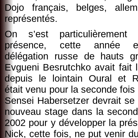
Dojo français, belges, all
représentés.
On s’est particulièrement
présence, cette année e
délégation russe de hauts g
Evgueni Besrutchko avait fait
depuis le lointain Oural et
était venu pour la seconde foi
Sensei Habersetzer devrait se
nouveau stage dans la seconde
2002 pour y développer la pré
Nick, cette fois, ne put venir 