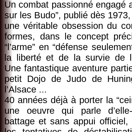
Un combat passionné engagé au
sur les Budo”, publié dès 1973,
une véritable obsession du c
formes, dans le concept préc
“l’arme” en “défense seuleme
la liberté et de la survie de l
Une fantastique aventure parti
petit Dojo de Judo de Huni
l’Alsace ...
40 années déjà à porter la “cein
une oeuvre qui parle d’el
battage et sans appui officiel,
les tentatives de déstabilisa