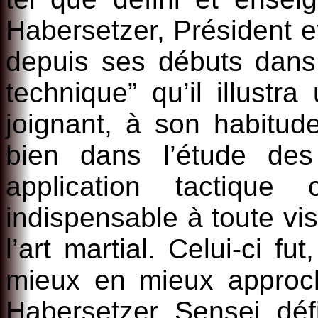
Habersetzer, Président 
depuis ses débuts dans 
technique” qu’il illustr
joignant, à son habitude
bien dans l’étude de
application tactiqu
indispensable à toute vi
l’art martial. Celui-ci f
mieux en mieux approc
Habersetzer Sensei déf