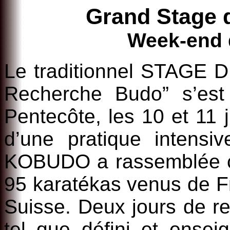
Grand Stage 
Week-end 
Le traditionnel STAGE
Recherche Budo” s’est
Pentecôte, les 10 et 11 
d’une pratique inten
KOBUDO a rassemblée 
95 karatékas venus de F
Suisse. Deux jours de re
tel que défini et ense