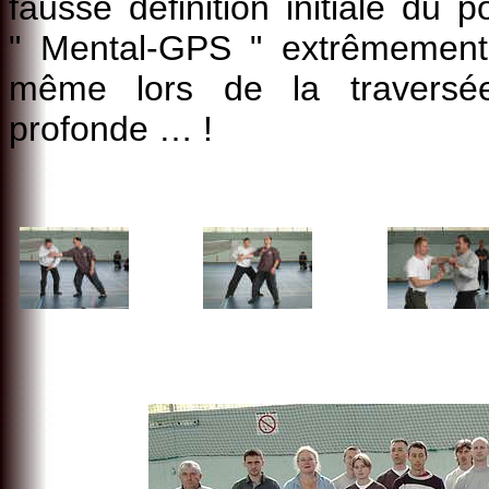
fausse définition initiale du
" Mental-GPS " extrêmement 
même lors de la traversé
profonde … !