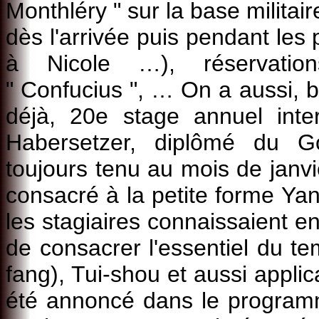
Monthléry " sur la base milita
dès l'arrivée puis pendant les 
à Nicole …), réservation
" Confucius ", … On a aussi, b
déjà, 20e stage annuel inte
Habersetzer, diplômé du Goj
toujours tenu au mois de janvi
consacré à la petite forme Yan
les stagiaires connaissaient en
de consacrer l'essentiel du t
fang), Tui-shou et aussi applic
été annoncé dans le program