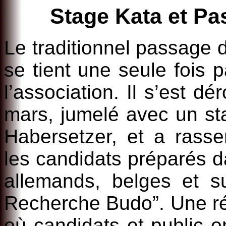
Stage Kata et Pa
Le traditionnel passage
se tient une seule fois 
l’association. Il s’est d
mars, jumelé avec un st
Habersetzer, et a ras
les candidats préparés d
allemands, belges et su
Recherche Budo”. Une ré
où candidats et public on