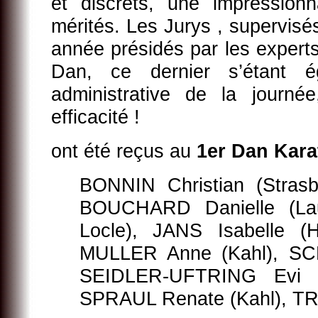
et discrets, une impressio
mérités. Les Jurys , supervisé
année présidés par les expert
Dan, ce dernier s’étant ég
administrative de la journé
efficacité !
ont été reçus au
1er Dan Kara
BONNIN Christian (Stras
BOUCHARD Danielle (La
Locle), JANS Isabelle (H
MULLER Anne (Kahl), SC
SEIDLER-UFTRING Evi (
SPRAUL Renate (Kahl), T