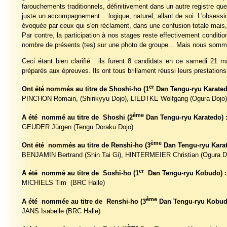
farouchements traditionnels, définitivement dans un autre registre que 
juste un accompagnement... logique, naturel, allant de soi. L'obsess
évoquée par ceux qui s'en réclament, dans une confusion totale mais, h
Par contre, la participation à nos stages reste effectivement conditi
nombre de présents (tes) sur une photo de groupe... Mais nous somme
Ceci étant bien clarifié : ils furent 8 candidats en ce samedi 21
préparés aux épreuves. Ils ont tous brillament réussi leurs prestations
er
Ont été nommés au titre de Shoshi-ho (1
Dan Tengu-ryu Karated
PINCHON Romain, (Shinkyyu Dojo), LIEDTKE Wolfgang (Ogura Dojo)
ème
A été nommé au titre de Shoshi (2
Dan Tengu-ryu Karatedo) 
GEUDER Jürgen (Tengu Doraku Dojo)
ème
Ont été nommés au titre de Renshi-ho (3
Dan Tengu-ryu Karat
BENJAMIN Bertrand (Shin Tai Gi), HINTERMEIER Christian (Ogura D
er
A été nommé au titre de Soshi-ho (1
Dan Tengu-ryu Kobudo) :
MICHIELS Tim (BRC Halle)
ème
A été nommée au titre de Renshi-ho (3
Dan Tengu-ryu Kobud
JANS Isabelle (BRC Halle)
ème