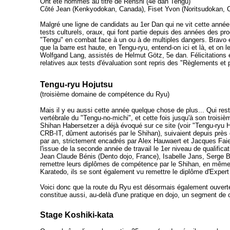
Ont été nommés au titre de Renshi (4e dan Tengu)
Côté Jean (Kenkyodokan, Canada), Fiset Yvon (Noritsudokan, 
Malgré une ligne de candidats au 1er Dan qui ne vit cette année
tests culturels, oraux, qui font partie depuis des années des pr
"Tengu" en combat face à un ou à de multiples dangers. Bravo et 
que la barre est haute, en Tengu-ryu, entend-on ici et là, et on 
Wolfgand Lang, assistés de Helmut Götz, 5e dan. Félicitations é
relatives aux tests d'évaluation sont repris des "Règlements e
Tengu-ryu Hojutsu
(troisième domaine de compétence du Ryu)
Mais il y eu aussi cette année quelque chose de plus... Qui re
vertébrale du "Tengu-no-michi", et cette fois jusqu'à son trois
Shihan Habersetzer a déjà évoqué sur ce site (voir "Tengu-ryu Ho
CRB-IT, dûment autorisés par le Shihan), suivaient depuis près
par an, strictement encadrés par Alex Hauwaert et Jacques Faieff
l'issue de la seconde année de travail le 1er niveau de qualificati
Jean Claude Bénis (Dento dojo, France), Isabelle Jans, Serge Be
remettre leurs diplômes de compétence par le Shihan, en même 
Karatedo, ils se sont également vu remettre le diplôme d'Expert (
Voici donc que la route du Ryu est désormais également ouverte
constitue aussi, au-delà d'une pratique en dojo, un segment de
Stage Koshiki-kata