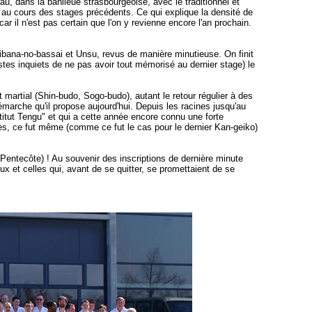
u, dans la banlieue strasbourgeoise, avec le traditionnel et
s au cours des stages précédents. Ce qui explique la densité de
r il n'est pas certain que l'on y revienne encore l'an prochain.
ibana-no-bassai et Unsu, revus de manière minutieuse. On finit
stes inquiets de ne pas avoir tout mémorisé au dernier stage) le
artial (Shin-budo, Sogo-budo), autant le retour régulier à des
arche qu'il propose aujourd'hui. Depuis les racines jusqu'au
tut Tengu" et qui a cette année encore connu une forte
s près, ce fut même (comme ce fut le cas pour le dernier Kan-geiko)
 Pentecôte) ! Au souvenir des inscriptions de dernière minute
ceux et celles qui, avant de se quitter, se promettaient de se