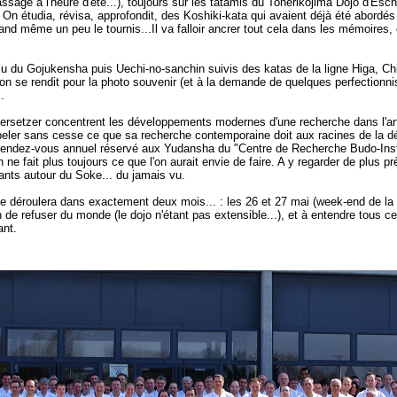
age à l'heure d'été...), toujours sur les tatamis du Tonerikojima Dojo d'Escha
On étudia, révisa, approfondit, des Koshiki-kata qui avaient déjà été abordé
nd même un peu le tournis...Il va falloir ancrer tout cela dans les mémoires, ca
u du Gojukensha puis Uechi-no-sanchin suivis des katas de la ligne Higa, Ch
l'on se rendit pour la photo souvenir (et à la demande de quelques perfectionni
.
setzer concentrent les développements modernes d'une recherche dans l'art m
eler sans cesse ce que sa recherche contemporaine doit aux racines de la dém
 rendez-vous annuel réservé aux Yudansha du "Centre de Recherche Budo-Insti
l'on ne fait plus toujours ce que l'on aurait envie de faire. A y regarder de plu
pants autour du Soke... du jamais vu.
 se déroulera dans exactement deux mois... : les 26 et 27 mai (week-end de la
tion de refuser du monde (le dojo n'étant pas extensible...), et à entendre tous 
ant.