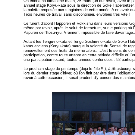
On enchaîna dimanche matin, 25 mars (un dur réveil, avec le pass
annuel stage Koryu-kata sous la direction de Soke Habersetzer. 
la palette proposée aux stagiaires de cette année. A en avoir qua
Trois heures de travail sans discontinuer, envolées très vite !
Ce furent d'abord Happoren et Rokkishu dans leurs versions Goj
même par revoir, après le salut de fermeture, sur le parking où 
Papuren de l'Itosu-ryu. Vraiment impossible de faire davantage..
Autant les Tengu-no-kata et Tengu Goshin-no-kata de Soke Haber
katas anciens (Koryu-kata) marque la volonté du Sensei de rapp
renouvellement des fruits du même arbre....c'est le sens de ce
participation, contre toute attente en cette période difficile où 
une participation record, toutes années confondues : 82 partici
Le prochain stage de printemps (déjà le 48e !!!), à Strasbourg,
lors du dernier stage d'hiver, où l'on finit par être dans l'obliga
revoir à cette occasion, il serait prudent d'y penser dès mainten