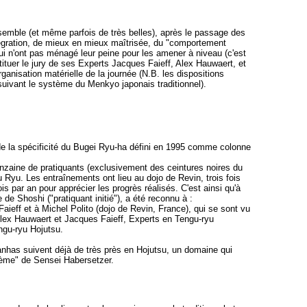
nsemble (et même parfois de très belles), après le passage des
intégration, de mieux en mieux maîtrisée, du "comportement
qui n'ont pas ménagé leur peine pour les amener à niveau (c'est
stituer le jury de ses Experts Jacques Faieff, Alex Hauwaert, et
anisation matérielle de la journée (N.B. les dispositions
suivant le système du Menkyo japonais traditionnel).
de la spécificité du Bugei Ryu-ha défini en 1995 comme colonne
uinzaine de pratiquants (exclusivement des ceintures noires du
Ryu. Les entraînements ont lieu au dojo de Revin, trois fois
 par an pour apprécier les progrès réalisés. C'est ainsi qu'à
e de Shoshi ("pratiquant initié"), a été reconnu à :
ieff et à Michel Polito (dojo de Revin, France), qui se sont vu
lex Hauwaert et Jacques Faieff, Experts en Tengu-ryu
engu-ryu Hojutsu.
anhas suivent déjà de très près en Hojutsu, un domaine qui
tème" de Sensei Habersetzer.