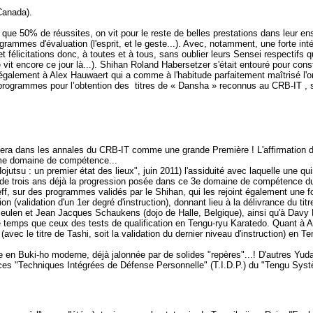
Canada).
 que 50% de réussites, on vit pour le reste de belles prestations dans leur e
ogrammes d'évaluation (l'esprit, et le geste...). Avec, notamment, une forte 
félicitations donc, à toutes et à tous, sans oublier leurs Sensei respectifs 
le vit encore ce jour là...). Shihan Roland Habersetzer s'était entouré pour con
galement à Alex Hauwaert qui a comme à l'habitude parfaitement maîtrisé l'org
t programmes pour l’obtention des titres de « Dansha » reconnus au CRB-IT , 
stera dans les annales du CRB-IT comme une grande Première ! L'affirmation 
ième domaine de compétence...
jutsu : un premier état des lieux", juin 2011) l'assiduité avec laquelle une q
 de trois ans déjà la progression posée dans ce 3e domaine de compétence du 
, sur des programmes validés par le Shihan, qui les rejoint également une fois
on (validation d'un 1er degré d'instruction), donnant lieu à la délivrance du titr
ulen et Jean Jacques Schaukens (dojo de Halle, Belgique), ainsi qu'à Davy Fa
temps que ceux des tests de qualification en Tengu-ryu Karatedo. Quant à A
avec le titre de Tashi, soit la validation du dernier niveau d'instruction) en T
 en Buki-ho moderne, déjà jalonnée par de solides "repères"...! D'autres Yud
 ces "Techniques Intégrées de Défense Personnelle" (T.I.D.P.) du "Tengu Sys