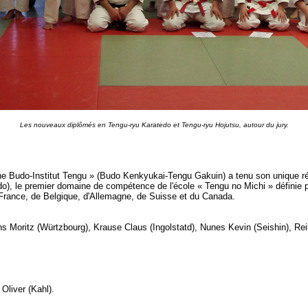
Les nouveaux diplômés en Tengu-ryu Karatedo et Tengu-ryu Hojutsu, autour du jury.
 Budo-Institut Tengu » (Budo Kenkyukai-Tengu Gakuin) a tenu son unique ré
o), le premier domaine de compétence de l'école « Tengu no Michi » définie
 France, de Belgique, d'Allemagne, de Suisse et du Canada.
chs Moritz (Würtzbourg), Krause Claus (Ingolstatd), Nunes Kevin (Seishin), Re
Oliver (Kahl).